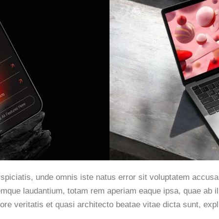
rspiciatis, unde omnis iste natus error sit voluptatem accus
emque laudantium, totam rem aperiam eaque ipsa, quae ab il
ore veritatis et quasi architecto beatae vitae dicta sunt, exp