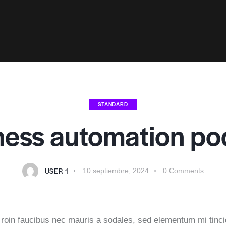
STANDARD
ness automation po
USER 1
10 septiembre, 2024
0
Comments
roin faucibus nec mauris a sodales, sed elementum mi tinci