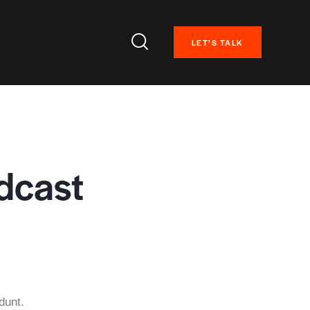
LET’S TALK
dcast
dunt.