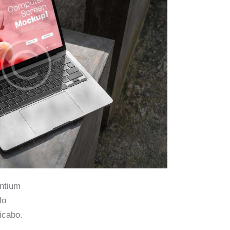
antium
lo
licabo.