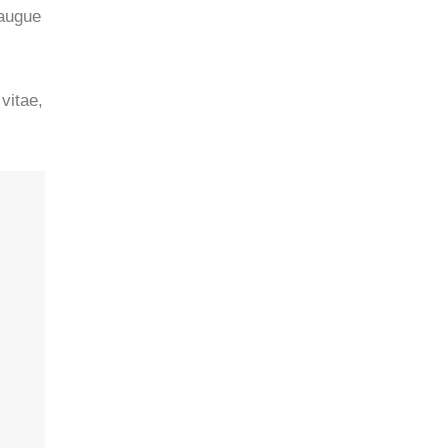
 augue
 vitae,