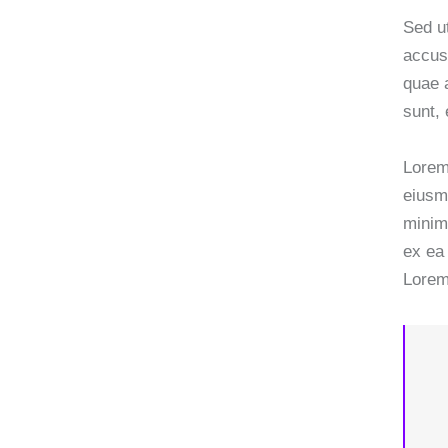
Sed ut
accus
quae a
sunt, 
Lorem 
eiusm
minim 
ex ea
Lorem 