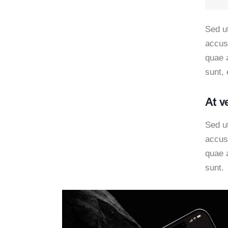
Sed ut
accus
quae a
sunt, 
At v
Sed ut
accus
quae a
sunt.