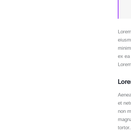
Lorem 
eiusm
minim 
ex ea
Lorem 
Lore
Aenea
et ne
non mo
magna
tortor.