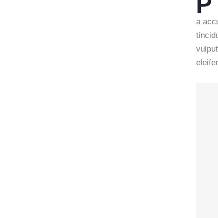
P
a accu
tinci
vulput
eleife