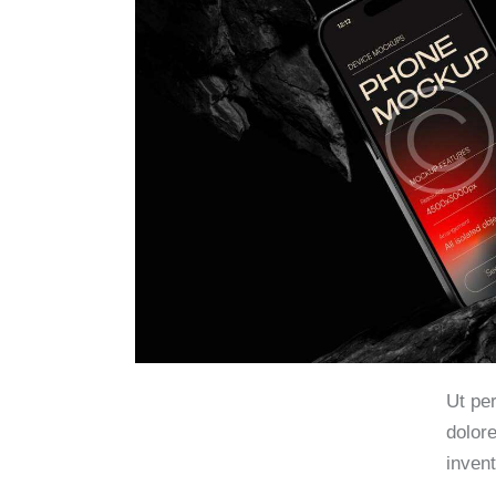
Ut pe
dolor
invent