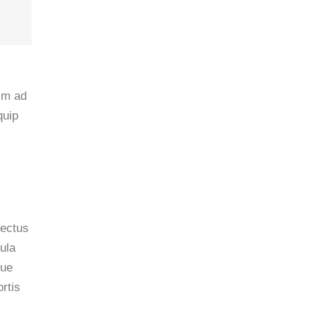
nim ad
quip
nectus
ula
gue
rtis