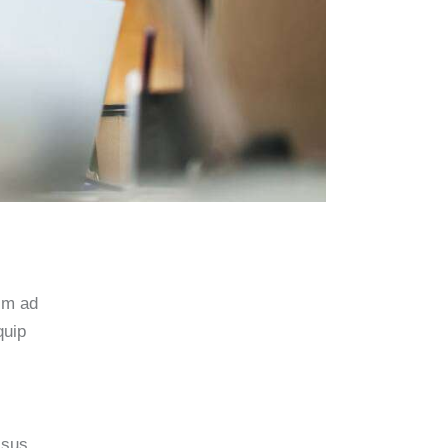
nim ad
quip
isus,