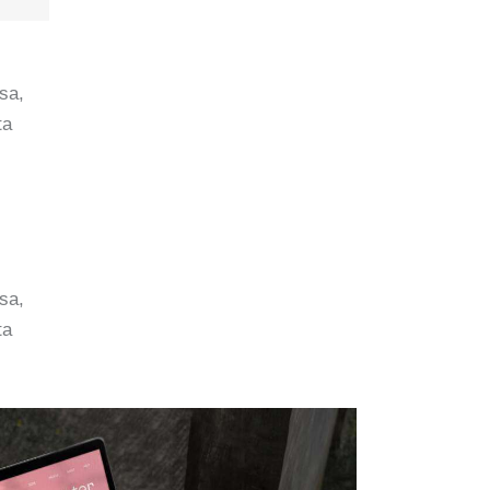
sa,
ta
sa,
ta