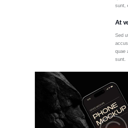
sunt, 
At v
Sed ut
accus
quae a
sunt.