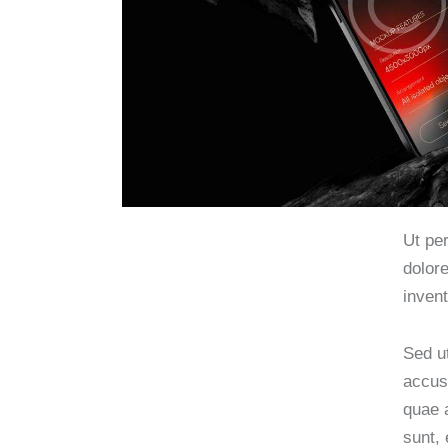
Ut pe
dolor
invent
Sed ut
accus
quae a
sunt, 