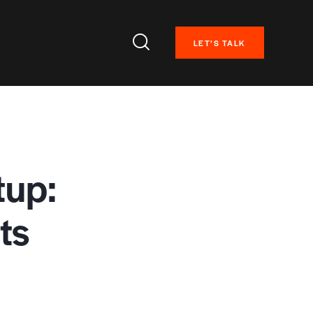
LET’S TALK
tup:
ts