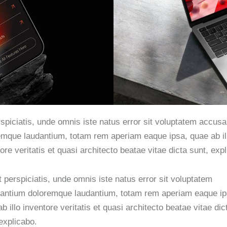
rspiciatis, unde omnis iste natus error sit voluptatem accus
emque laudantium, totam rem aperiam eaque ipsa, quae ab il
ore veritatis et quasi architecto beatae vitae dicta sunt, exp
 perspiciatis, unde omnis iste natus error sit voluptatem
antium doloremque laudantium, totam rem aperiam eaque ip
b illo inventore veritatis et quasi architecto beatae vitae dic
explicabo.