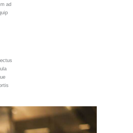
nim ad
quip
nectus
ula
gue
rtis