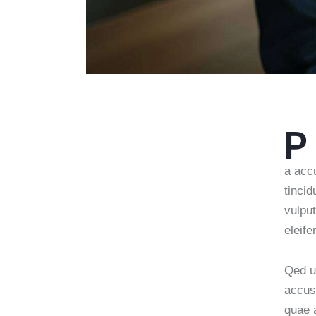
P
a accu
tinci
vulput
eleife
Qed ut
accus
quae a