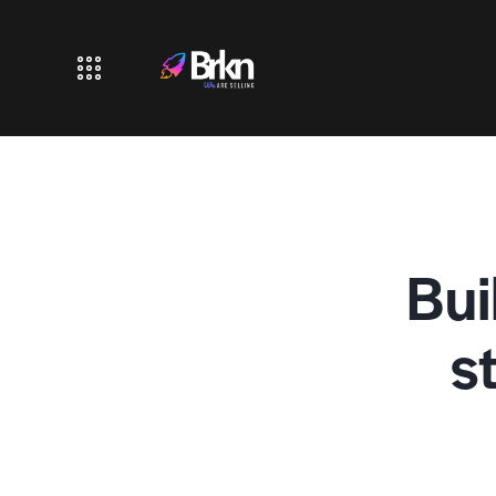
Bui
s