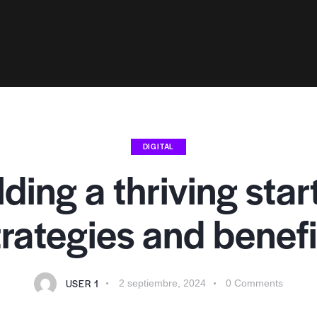
DIGITAL
lding a thriving star
trategies and benefi
USER 1
2 septiembre, 2024
0
Comments