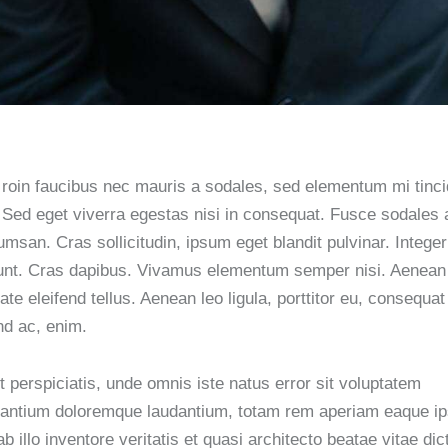
roin faucibus nec mauris a sodales, sed elementum mi tinci
Sed eget viverra egestas nisi in consequat. Fusce sodales
msan. Cras sollicitudin, ipsum eget blandit pulvinar. Integer
dunt. Cras dapibus. Vivamus elementum semper nisi. Aenean
ate eleifend tellus. Aenean leo ligula, porttitor eu, consequat
nd ac, enim.
 perspiciatis, unde omnis iste natus error sit voluptatem
antium doloremque laudantium, totam rem aperiam eaque ip
b illo inventore veritatis et quasi architecto beatae vitae dic