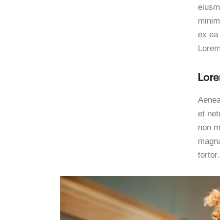
eiusm
minim 
ex ea
Lorem 
Lore
Aenea
et ne
non mo
magna
tortor.