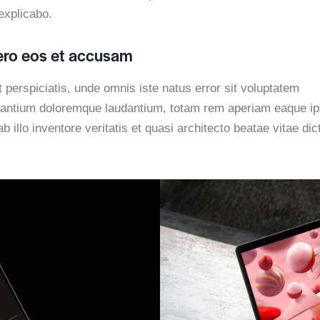
explicabo.
ero eos et accusam
 perspiciatis, unde omnis iste natus error sit voluptatem
antium doloremque laudantium, totam rem aperiam eaque ip
b illo inventore veritatis et quasi architecto beatae vitae dic