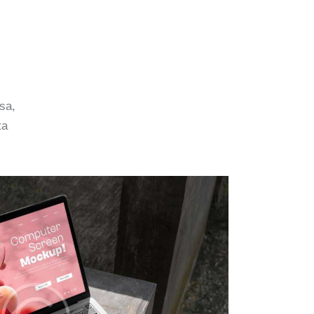
sa,
ta