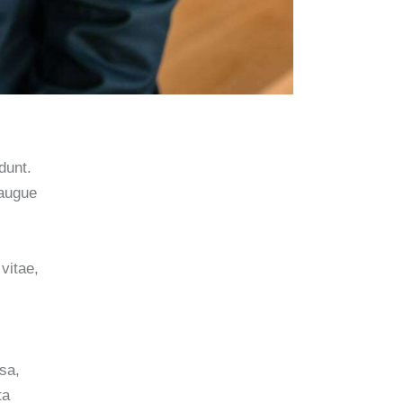
dunt.
 augue
 vitae,
sa,
ta