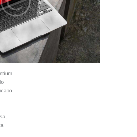
antium
lo
licabo.
sa,
ta