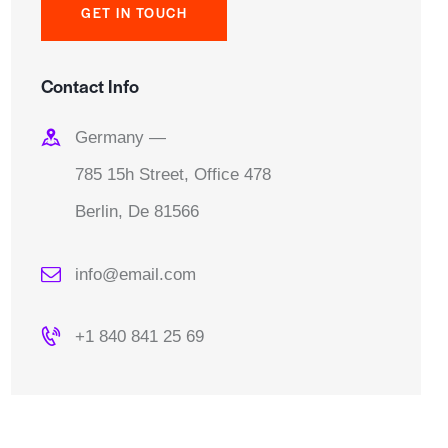
Contact Info
Germany —
785 15h Street, Office 478
Berlin, De 81566
info@email.com
+1 840 841 25 69