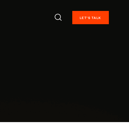
LET’S TALK