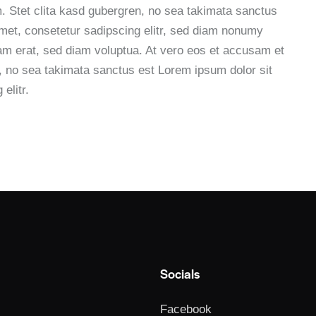
. Stet clita kasd gubergren, no sea takimata sanctus
met, consetetur sadipscing elitr, sed diam nonumy
am erat, sed diam voluptua. At vero eos et accusam et
n, no sea takimata sanctus est Lorem ipsum dolor sit
elitr.
Socials
Facebook