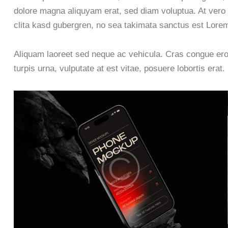
dolore magna aliquyam erat, sed diam voluptua. At vero 
clita kasd gubergren, no sea takimata sanctus est Lorem
Aliquam laoreet sed neque ac vehicula. Cras congue ero
turpis urna, vulputate at est vitae, posuere lobortis erat.