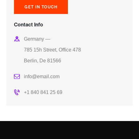
Contact Info
Germany —
785 15h Street, Office 478
Berlin, De 81566
info@email.com
+1 840 841 25 69